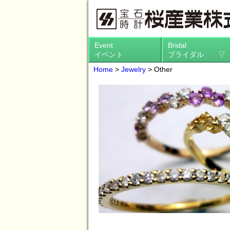
Event
Bridal
イベント
ブライダル ▽
Home
>
Jewelry
>
Other